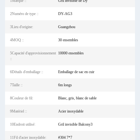
1Marque ::
Gril invisible de Dy
2Numéro de type ::
DY-AG3
3Lieu d'origine:
Guangzhou
4MOQ ::
30 ensembles
5Capacité d'approvisionnement
10000 ensembles
::
6Détails d'emballage ::
Emballage de sac en cuir
7Taille ::
6m longs
8Couleur de fil:
Blanc, gris, blanc de sable
9Matériel ::
Acier inoxydable
10Endroit utilisé:
Gril invisible Balcony3
11Fil d'acier inoxydable:
#304 7*7