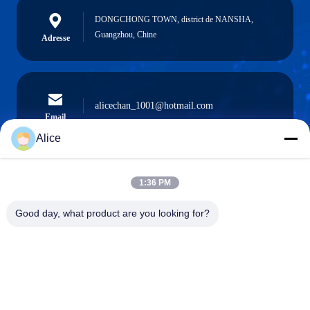
DONGCHONG TOWN, district de NANSHA,
Guangzhou, Chine
Adresse
alicechan_1001@hotmail.com
Email
Alice
1:36 PM
0086-15914233525
Téléphone
Good day, what product are you looking for?
GUANGZHOU DAOYE METAL TRADE
CO., LTD