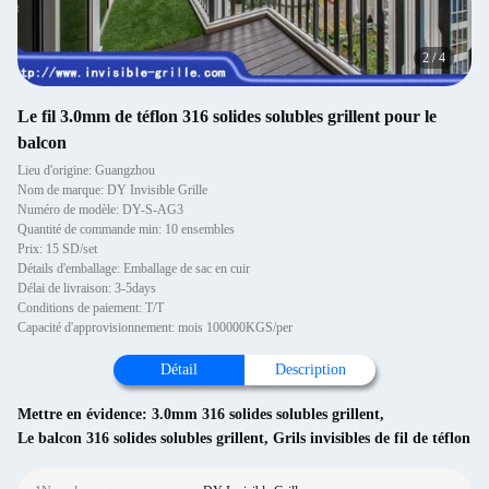
2
/
4
Le fil 3.0mm de téflon 316 solides solubles grillent pour le
balcon
Lieu d'origine: Guangzhou
Nom de marque: DY Invisible Grille
Numéro de modèle: DY-S-AG3
Quantité de commande min: 10 ensembles
Prix: 15 SD/set
Détails d'emballage: Emballage de sac en cuir
Délai de livraison: 3-5days
Conditions de paiement: T/T
Capacité d'approvisionnement: mois 100000KGS/per
Détail
Description
Mettre en évidence:
3.0mm 316 solides solubles grillent
,
Le balcon 316 solides solubles grillent
,
Grils invisibles de fil de téflon