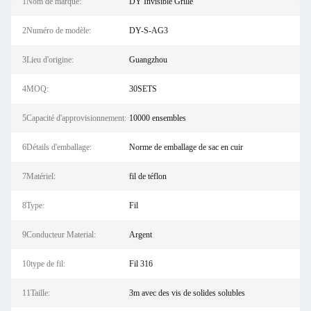
1Nom de marque:
DY Invisible Grille
2Numéro de modèle:
DY-S-AG3
3Lieu d'origine:
Guangzhou
4MOQ:
30SETS
5Capacité d'approvisionnement:
10000 ensembles
6Détails d'emballage:
Norme de emballage de sac en cuir
7Matériel:
fil de téflon
8Type:
Fil
9Conducteur Material:
Argent
10type de fil:
Fil 316
11Taille:
3m avec des vis de solides solubles