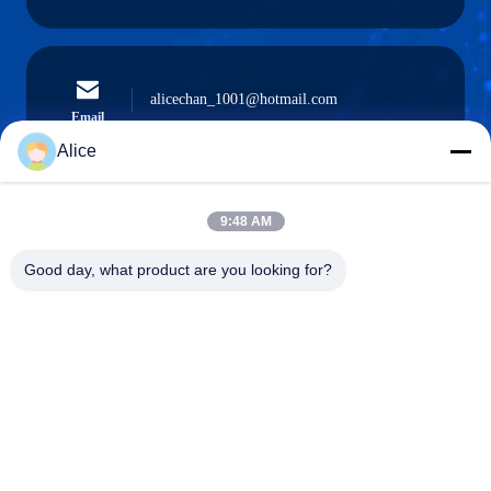
alicechan_1001@hotmail.com
Email
Alice
9:48 AM
0086-15914233525
Téléphone
Good day, what product are you looking for?
GUANGZHOU DAOYE METAL TRADE
CO., LTD