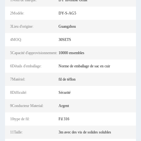
1Nom de marque:
DY Invisible Grille
2Modèle:
DY-S-AG5
3Lieu d'origine:
Guangzhou
4MOQ:
30SETS
5Capacité d'approvisionnement:
10000 ensembles
6Détails d'emballage:
Norme de emballage de sac en cuir
7Matériel:
fil de téflon
8Difficulté:
Sécurité
9Conducteur Material:
Argent
10type de fil:
Fil 316
11Taille:
3m avec des vis de solides solubles