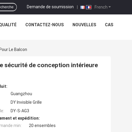
Demande de soumission
|
French
cherche
QUALITÉ
CONTACTEZ-NOUS
NOUVELLES
CAS
 Pour Le Balcon
e sécurité de conception intérieure
uit:
Guangzhou
DY Invisible Grille
e:
DY-S-AG3
ement et expédition:
mande min:
20 ensembles