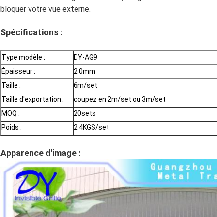
bloquer votre vue externe.
Spécifications :
Type modèle :
DY-AG9
Épaisseur :
2.0mm
Taille :
6m/set
Taille d'exportation :
coupez en 2m/set ou 3m/set
MOQ :
20sets
Poids :
2.4KGS/set
Apparence d'image :