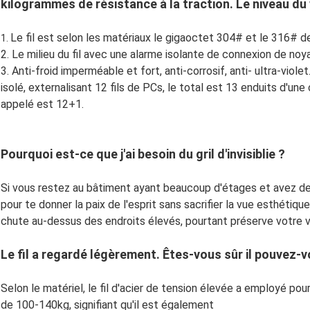
kilogrammes de résistance à la traction. Le niveau du 
Le fil est selon les matériaux le gigaoctet 304# et le 316# d
1.
2. Le milieu du fil avec une alarme isolante de connexion de noy
3. Anti-froid imperméable et fort, anti-corrosif, anti- ultra-violet. 
isolé, externalisant 12 fils de PCs, le total est 13 enduits d'un
appelé est 12+1.
Pourquoi est-ce que j'ai besoin du gril d'invisiblie ?
Si vous restez au bâtiment ayant beaucoup d'étages et avez des e
pour te donner la paix de l'esprit sans sacrifier la vue esthétiq
chute au-dessus des endroits élevés, pourtant préserve votre vue
Le fil a regardé légèrement. Êtes-vous sûr il pouvez-vo
Selon le matériel, le fil d'acier de tension élevée a employé pour 
de 100-140kg, signifiant qu'il est également