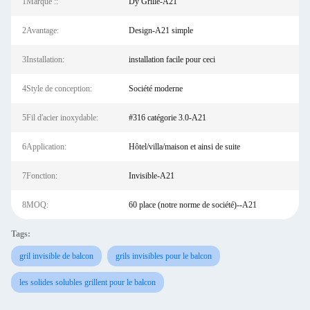
1Marque ::
Dy Grille-A21
2Avantage:
Design-A21 simple
3Installation:
installation facile pour ceci
4Style de conception:
Société moderne
5Fil d'acier inoxydable:
#316 catégorie 3.0-A21
6Application:
Hôtel/villa/maison et ainsi de suite
7Fonction:
Invisible-A21
8MOQ:
60 place (notre norme de société)--A21
Tags:
gril invisible de balcon
grils invisibles pour le balcon
les solides solubles grillent pour le balcon