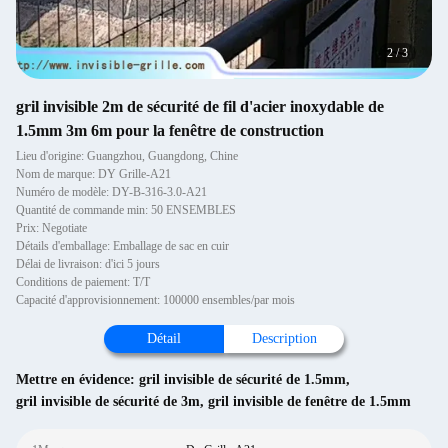
2
/
3
gril invisible 2m de sécurité de fil d'acier inoxydable de
1.5mm 3m 6m pour la fenêtre de construction
Lieu d'origine: Guangzhou, Guangdong, Chine
Nom de marque: DY Grille-A21
Numéro de modèle: DY-B-316-3.0-A21
Quantité de commande min: 50 ENSEMBLES
Prix: Negotiate
Détails d'emballage: Emballage de sac en cuir
Délai de livraison: d'ici 5 jours
Conditions de paiement: T/T
Capacité d'approvisionnement: 100000 ensembles/par mois
Détail
Description
Mettre en évidence:
gril invisible de sécurité de 1.5mm
,
gril invisible de sécurité de 3m
,
gril invisible de fenêtre de 1.5mm