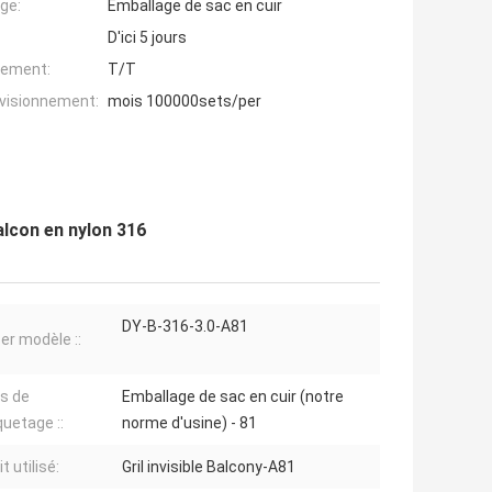
ge:
Emballage de sac en cuir
D'ici 5 jours
iement:
T/T
ovisionnement:
mois 100000sets/per
balcon en nylon 316
DY-B-316-3.0-A81
r modèle ::
ls de
Emballage de sac en cuir (notre
uetage ::
norme d'usine) - 81
t utilisé:
Gril invisible Balcony-A81