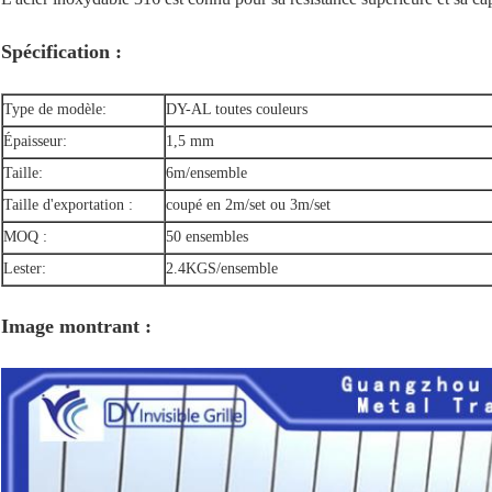
Spécification :
Type de modèle:
DY-AL toutes couleurs
Épaisseur:
1,5 mm
Taille:
6m/ensemble
Taille d'exportation :
coupé en 2m/set ou 3m/set
MOQ :
50 ensembles
Lester:
2.4KGS/ensemble
Image montrant :