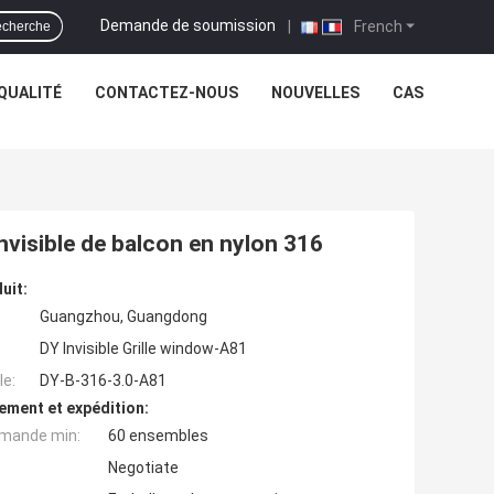
Demande de soumission
|
French
cherche
QUALITÉ
CONTACTEZ-NOUS
NOUVELLES
CAS
invisible de balcon en nylon 316
uit:
Guangzhou, Guangdong
DY Invisible Grille window-A81
e:
DY-B-316-3.0-A81
ement et expédition:
mande min:
60 ensembles
Negotiate