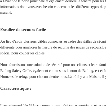
à l'avant de la porte principale et également derrière la fenêtre pour les f
informations dont vous avez besoin concernant les différents types d'opt
marché.
Escalier de secours facile
Au lieu d'avoir plusieurs câbles connectés au cadre des grilles de sécuri
différente pour améliorer la mesure de sécurité des issues de secours.Le
spécial pour couper les câbles.
Nous fournissons une solution de sécurité pour nos clients et leurs famil
Bailing Safety Grille, également connu sous le nom de Bailing, est éta
Home est le refuge pour chacun d'entre nous.Là où il y a la Maison, il y
Caractéristique :
L'acier inoxydable 316 est connu pour sa résistance supérieure et sa cap