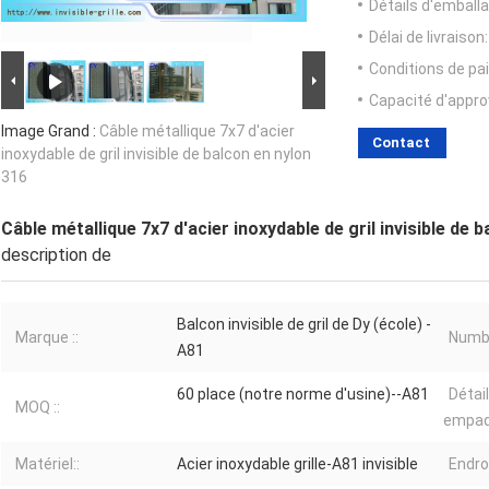
Détails d'emballa
Délai de livraison:
Conditions de pa
Capacité d'appr
Image Grand :
Câble métallique 7x7 d'acier
Contact
inoxydable de gril invisible de balcon en nylon
316
Câble métallique 7x7 d'acier inoxydable de gril invisible de 
description de
Balcon invisible de gril de Dy (école) -
Marque ::
Numbe
A81
60 place (notre norme d'usine)--A81
Détai
MOQ ::
empaq
Matériel::
Acier inoxydable grille-A81 invisible
Endroi