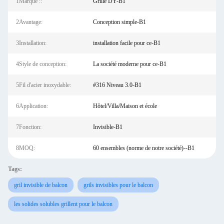
1Marque ::
Grille DY-B1
2Avantage:
Conception simple-B1
3Installation:
installation facile pour ce-B1
4Style de conception:
La société moderne pour ce-B1
5Fil d'acier inoxydable:
#316 Niveau 3.0-B1
6Application:
Hôtel/Villa/Maison et école
7Fonction:
Invisible-B1
8MOQ:
60 ensembles (norme de notre société)--B1
Tags:
gril invisible de balcon
grils invisibles pour le balcon
les solides solubles grillent pour le balcon