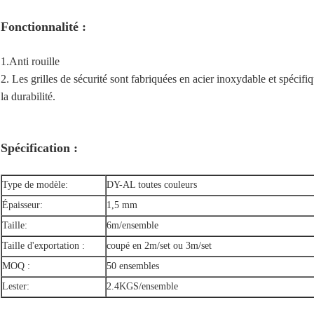
Fonctionnalité :
1.Anti rouille
2. Les grilles de sécurité sont fabriquées en acier inoxydable et spécifiq
la durabilité.
Spécification :
Type de modèle:
DY-AL toutes couleurs
Épaisseur:
1,5 mm
Taille:
6m/ensemble
Taille d'exportation :
coupé en 2m/set ou 3m/set
MOQ :
50 ensembles
Lester:
2.4KGS/ensemble