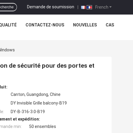
Demande de soumission
|
French
cherche
QUALITÉ
CONTACTEZ-NOUS
NOUVELLES
CAS
 Windows
ution de sécurité pour des portes et
uit:
Canton, Guangdong, Chine
DY Invisible Grille balcony-B19
e:
DY-B-316-3.0-B19
ement et expédition:
mande min:
50 ensembles