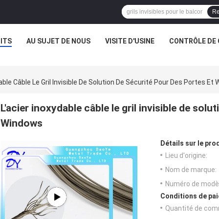
Re
ITS
AU SUJET DE NOUS
VISITE D'USINE
CONTRÔLE DE 
dable Câble Le Gril Invisible De Solution De Sécurité Pour Des Portes Et
L'acier inoxydable câble le gril invisible de sol
Windows
Détails sur le prod
Lieu d'origine:
Nom de marque:
Numéro de modèl
Conditions de pai
Quantité de com