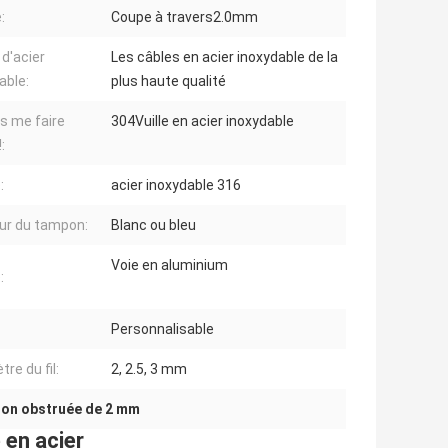
:
Coupe à travers2.0mm
 d'acier
Les câbles en acier inoxydable de la
able:
plus haute qualité
is me faire
304Vuille en acier inoxydable
:
:
acier inoxydable 316
ur du tampon:
Blanc ou bleu
Voie en aluminium
:
Personnalisable
re du fil:
2, 2.5, 3 mm
 non obstruée de 2 mm
 en acier