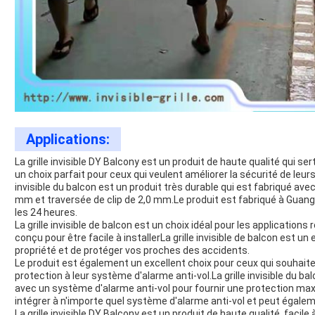
Applications:
La grille invisible DY Balcony est un produit de haute qualité qui ser
un choix parfait pour ceux qui veulent améliorer la sécurité de leu
invisible du balcon est un produit très durable qui est fabriqué ave
mm et traversée de clip de 2,0 mm.Le produit est fabriqué à Guang
les 24 heures.
La grille invisible de balcon est un choix idéal pour les application
conçu pour être facile à installerLa grille invisible de balcon est u
propriété et de protéger vos proches des accidents.
Le produit est également un excellent choix pour ceux qui souhai
protection à leur système d'alarme anti-vol.La grille invisible du 
avec un système d'alarme anti-vol pour fournir une protection maxi
intégrer à n'importe quel système d'alarme anti-vol et peut égal
La grille invisible DY Balcony est un produit de haute qualité, facile