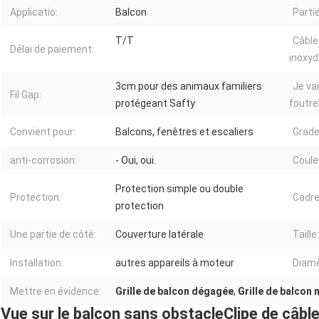
Applicatio:
Balcon
Partie
T/T
Câble
Délai de paiement:
inoxyd
3cm pour des animaux familiers
Je va
Fil Gap:
protégeant Safty
foutre!
Convient pour:
Balcons, fenêtres et escaliers
Grade
anti-corrosion:
- Oui, oui.
Coule
Protection simple ou double
Protection:
Cadre
protection
Une partie de côté:
Couverture latérale
Taille:
Installation:
autres appareils à moteur
Diamèt
Mettre en évidence:
Grille de balcon dégagée
,
Grille de balcon
Vue sur le balcon sans obstacleClipe de câble