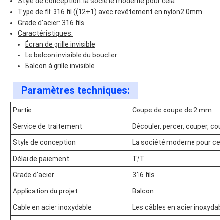
Style de conception: la société moderne pour cela
Type de fil: 316 fil ((12+1) avec revêtement en nylon2.0mm
Grade d'acier: 316 fils
Caractéristiques:
Écran de grille invisible
Le balcon invisible du bouclier
Balcon à grille invisible
Paramètres techniques:
Partie
Coupe de coupe de 2 mm
Service de traitement
Découler, percer, couper, co
Style de conception
La société moderne pour ce
Délai de paiement
T/T
Grade d'acier
316 fils
Application du projet
Balcon
Cable en acier inoxydable
Les câbles en acier inoxydab