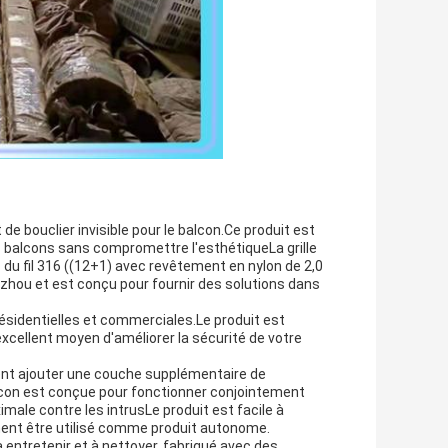
t de bouclier invisible pour le balcon.Ce produit est
rs balcons sans compromettre l'esthétiqueLa grille
c du fil 316 ((12+1) avec revêtement en nylon de 2,0
zhou et est conçu pour fournir des solutions dans
s résidentielles et commerciales.Le produit est
n excellent moyen d'améliorer la sécurité de votre
tent ajouter une couche supplémentaire de
balcon est conçue pour fonctionner conjointement
male contre les intrusLe produit est facile à
ement être utilisé comme produit autonome.
 à entretenir et à nettoyer, fabriqué avec des