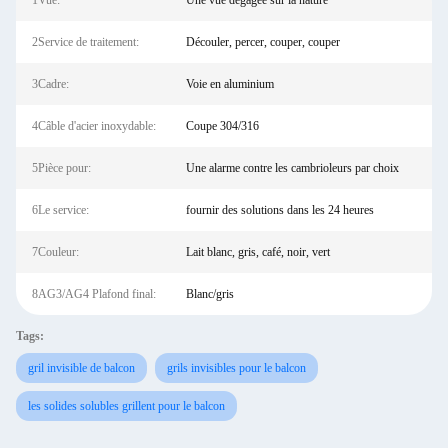
1Vue:
Une vue dégagée sur la nature
2Service de traitement:
Découler, percer, couper, couper
3Cadre:
Voie en aluminium
4Câble d'acier inoxydable:
Coupe 304/316
5Pièce pour:
Une alarme contre les cambrioleurs par choix
6Le service:
fournir des solutions dans les 24 heures
7Couleur:
Lait blanc, gris, café, noir, vert
8AG3/AG4 Plafond final:
Blanc/gris
Tags:
gril invisible de balcon
grils invisibles pour le balcon
les solides solubles grillent pour le balcon