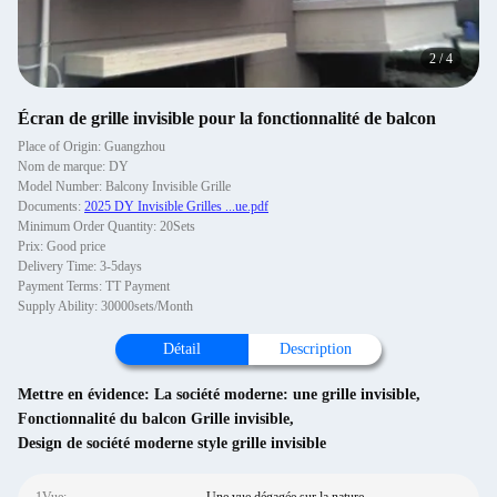
2
/
4
Écran de grille invisible pour la fonctionnalité de balcon
Place of Origin: Guangzhou
Nom de marque: DY
Model Number: Balcony Invisible Grille
Documents:
2025 DY Invisible Grilles ...ue.pdf
Minimum Order Quantity: 20Sets
Prix: Good price
Delivery Time: 3-5days
Payment Terms: TT Payment
Supply Ability: 30000sets/Month
Détail
Description
Mettre en évidence:
La société moderne: une grille invisible
,
Fonctionnalité du balcon Grille invisible
,
Design de société moderne style grille invisible