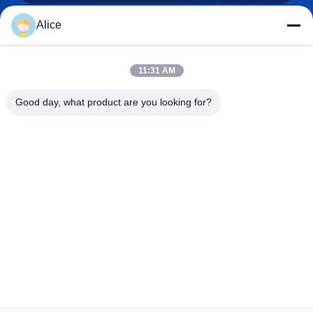
Alice
0086-15914233525
11:31 AM
Téléphone
Good day, what product are you looking for?
GUANGZHOU DAOYE METAL TRADE
CO., LTD
GUANGZHOU DAOYE METAL TRADE CO., LTD