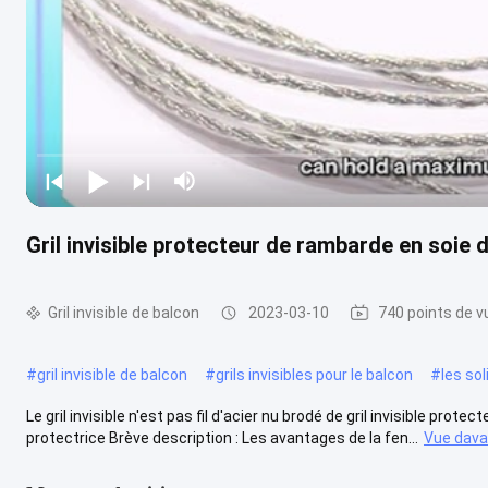
Gril invisible protecteur de rambarde en soie 
Gril invisible de balcon
2023-03-10
740 points de v
#
gril invisible de balcon
#
grils invisibles pour le balcon
#
les sol
Le gril invisible n'est pas fil d'acier nu brodé de gril invisible prote
protectrice Brève description : Les avantages de la fen...
Vue dav