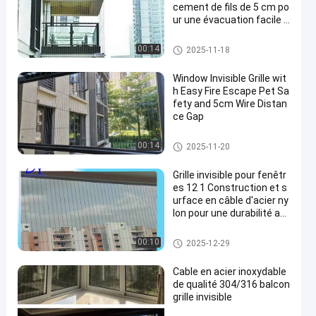
cement de fils de 5 cm po
ur une évacuation facile e
n cas d'incendie
Gril invisible de balcon
00:14
2025-11-18
Window Invisible Grille wit
h Easy Fire Escape Pet Sa
fety and 5cm Wire Distan
ce Gap
Gril invisible de fenêtre
00:14
2025-11-20
Grille invisible pour fenêtr
es 12 1 Construction et s
urface en câble d'acier ny
lon pour une durabilité ac
crue
Gril invisible de fenêtre
00:10
2025-12-29
Cable en acier inoxydable
de qualité 304/316 balcon
grille invisible