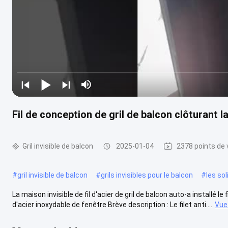
Fil de conception de gril de balcon clôturant la
Gril invisible de balcon
2025-01-04
2378 points de 
#
gril invisible de balcon
#
grils invisibles pour le balcon
#
les sol
La maison invisible de fil d'acier de gril de balcon auto-a installé 
d'acier inoxydable de fenêtre Brève description : Le filet anti....
Vue