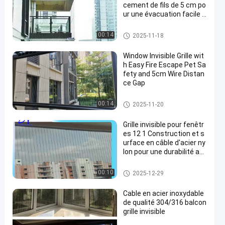
cement de fils de 5 cm po
ur une évacuation facile e
n cas d'incendie
Gril invisible de balcon
00:14
2025-11-18
Window Invisible Grille wit
h Easy Fire Escape Pet Sa
fety and 5cm Wire Distan
ce Gap
Gril invisible de fenêtre
00:14
2025-11-20
Grille invisible pour fenêtr
es 12 1 Construction et s
urface en câble d'acier ny
lon pour une durabilité ac
crue
Gril invisible de fenêtre
00:10
2025-12-29
Cable en acier inoxydable
de qualité 304/316 balcon
grille invisible